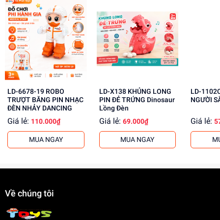
LD-6678-19 ROBO
LD-X138 KHỦNG LONG
LD-1102
TRƯỢT BĂNG PIN NHẠC
PIN ĐẺ TRỨNG Dinosaur
NGƯỜI S
ĐÈN NHẢY DANCING
Lồng Đèn
Giá lẻ:
Giá lẻ:
Giá lẻ:
110.000₫
69.000₫
5
MUA NGAY
MUA NGAY
M
Về chúng tôi