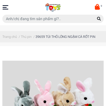
0
Trang chủ
/
Thú pin
/
39659 TÚI THỎ LÔNG NGẬM CÀ RỐT PIN