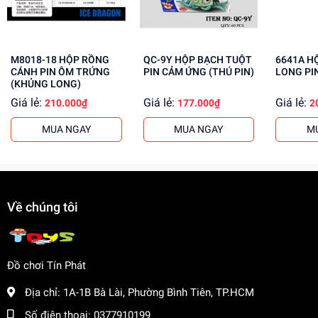
Mua ngay đồ chơi lắp ráp tại
dochoitinphat.com
, chúng tôi
cung cấp giá sỉ cho khách buôn. Liên hệ ngay để biết
thêm thông tin!
M8018-18 HỘP RỒNG
QC-9Y HỘP BẠCH TUỘT
6641A HỘP KHỦNG
CÁNH PIN ÔM TRỨNG
PIN CẢM ỨNG (THÚ PIN)
LONG PI
(KHỦNG LONG)
Giá lẻ:
Giá lẻ:
Giá lẻ:
210.000₫
177.000₫
2
MUA NGAY
MUA NGAY
M
Về chúng tôi
Đồ chơi Tín Phát
Địa chỉ:
1A-1B Bà Lài, Phường Bình Tiên, TP.HCM
Số điện thoại:
0377910199