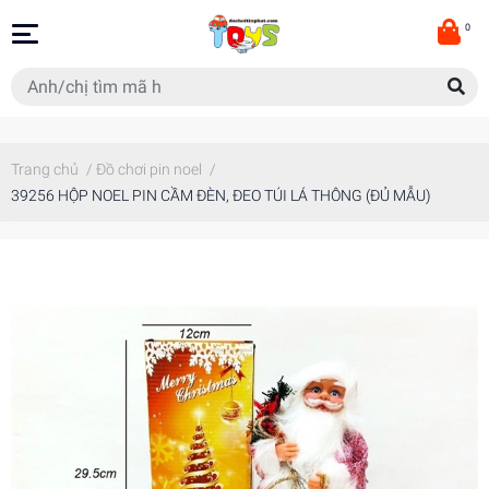
0
Trang chủ
/
Đồ chơi pin noel
/
39256 HỘP NOEL PIN CẦM ĐÈN, ĐEO TÚI LÁ THÔNG (ĐỦ MẪU)