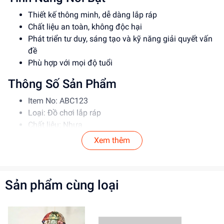
Thiết kế thông minh, dễ dàng lắp ráp
Chất liệu an toàn, không độc hại
Phát triển tư duy, sáng tạo và kỹ năng giải quyết vấn
đề
Phù hợp với mọi độ tuổi
Thông Số Sản Phẩm
Item No: ABC123
Loại: Đồ chơi lắp ráp
Chất liệu: Nhựa
Độ tuổi phù hợp: 5-12 tuổi
Xem thêm
Hướng Dẫn Sử Dụng
Đọc kỹ hướng dẫn trước khi sử dụng
Sản phẩm cùng loại
Lắp ráp theo đúng trình tự
Giám sát trẻ em khi sử dụng đồ chơi
Lợi Ích Phát Triển