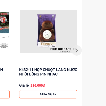
K432-11 HỘP CHUỘT LANG NƯỚC
QF01-1 HỘP THỎ PIN NHẢY
NHỒI BÔNG PIN NHẠC
DANCING
Giá lẻ:
Giá lẻ:
216.000₫
134.
MUA NGAY