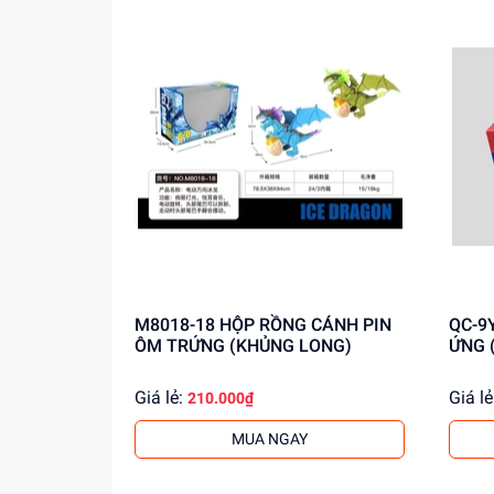
M8018-18 HỘP RỒNG CÁNH PIN
QC-9Y HỘP BẠCH TUỘT PI
ÔM TRỨNG (KHỦNG LONG)
ỨNG 
Giá lẻ:
Giá lẻ
210.000₫
MUA NGAY