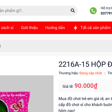
Hỗ trợ
03779
 sách sỉ
Giới thiệu
Hướng dẫn
Tất cả sản phẩm
ức
Liên hệ
N
2216A-15 HỘP 
Thương hiệu:
Đang cập nhật
|
Tì
90.000₫
Giá lẻ:
Mua đồ chơi trẻ em giá rẻ, an
cấp đồ chơi sỉ cho khách buôn
hôm nay!