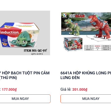
N CẢM
6641A HỘP KHỦNG LONG PIN
(THÚ PIN)
LƯNG ĐÈN
:
Giá lẻ:
177.000₫
201.000₫
MUA NGAY
MUA NGAY