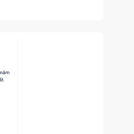
u năm
ất.