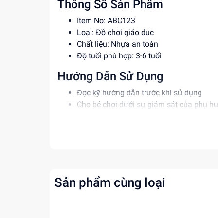
Thông Số Sản Phẩm
Item No: ABC123
Loại: Đồ chơi giáo dục
Chất liệu: Nhựa an toàn
Độ tuổi phù hợp: 3-6 tuổi
Hướng Dẫn Sử Dụng
Đọc kỹ hướng dẫn trước khi sử dụng
Cho bé chơi dưới sự giám sát của phụ h
Tránh để bé nuốt phải các bộ phận nhỏ
Lợi Ích Phát Triển
Phát triển tư duy sáng tạo
Rèn luyện kỹ năng giải quyết vấn đề
Tăng cường khả năng phối hợp tay mắt
Sản phẩm cùng loại
Mua ngay tại
dochoitinphat.com
, chúng tôi c