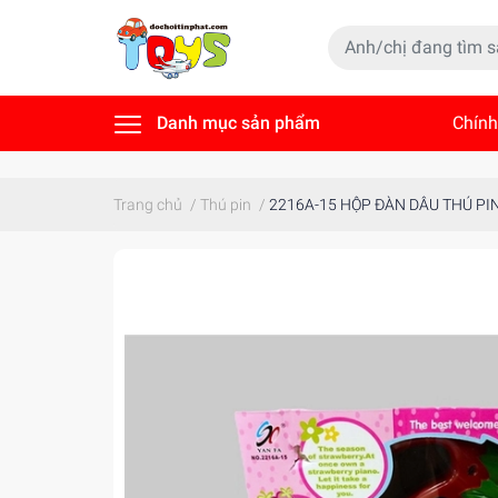
Danh mục sản phẩm
Chính
Tin t
Trang chủ
/
Thú pin
/
2216A-15 HỘP ĐÀN DÂU THÚ PI