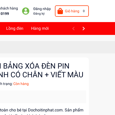
 khách hàng
Đăng nhập
Giỏ hàng
0
10199
Đăng ký
Lồng đèn
Hàng mới
N BẢNG XÓA ĐÈN PIN
NH CÓ CHÂN + VIẾT MÀU
nh trạng:
Còn hàng
n toàn cho bé tại Dochoitinphat.com. Sản phẩm