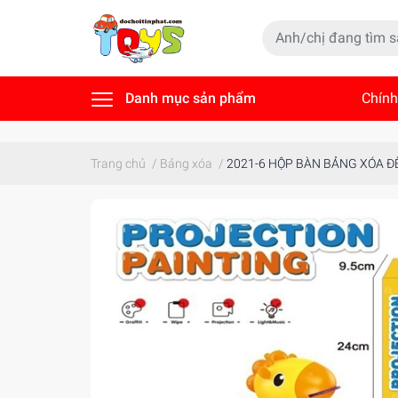
Danh mục sản phẩm
Chính
Tin t
Trang chủ
/
Bảng xóa
/
2021-6 HỘP BÀN BẢNG XÓA Đ