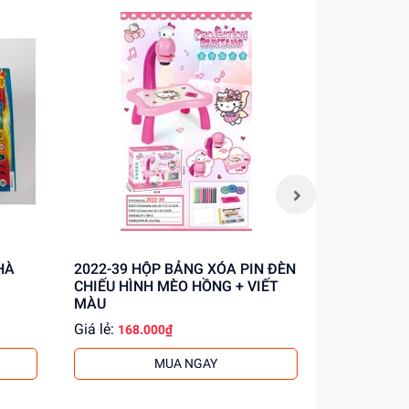
NHÀ
2022-39 HỘP BẢNG XÓA PIN ĐÈN
2022-40 HỘP BẢNG XÓA PIN ĐÈN
CHIẾU HÌNH MÈO HỒNG + VIẾT
CHIẾU HÌN
MÀU
MÀU
Giá lẻ:
Giá lẻ:
168.000₫
206.
MUA NGAY