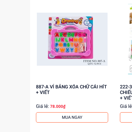
887-A VỈ BẢNG XÓA CHỮ CÁI HÍT
222-34 HỘP BẢNG XÓA 
+ VIẾT
CHIẾ
+ VI
Giá lẻ:
Giá lẻ
78.000₫
MUA NGAY