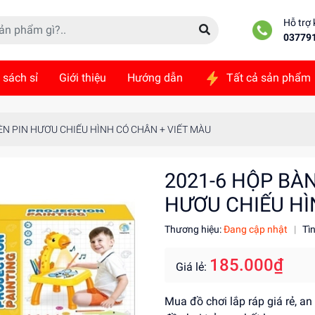
Hỗ trợ
03779
 sách sỉ
Giới thiệu
Hướng dẫn
Tất cả sản phẩm
ức
Liên hệ
ÈN PIN HƯƠU CHIẾU HÌNH CÓ CHÂN + VIẾT MÀU
2021-6 HỘP BÀ
HƯƠU CHIẾU HÌ
Thương hiệu:
Đang cập nhật
|
Tì
185.000₫
Giá lẻ:
Mua đồ chơi lắp ráp giá rẻ, a