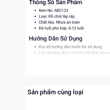
Thông Số Sản Phẩm
Item No: ABC123
Loại: Đồ chơi lắp ráp
Chất liệu: Nhựa an toàn
Độ tuổi phù hợp: 6-12 tuổi
Hướng Dẫn Sử Dụng
Đọc kỹ hướng dẫn trước khi sử dụng
Lắp ráp theo đúng trình tự để đảm bảo a
Giám sát trẻ khi chơi để tránh tai nạn
Lợi Ích Phát Triển
Phát triển tư duy sáng tạo và logic
Rèn luyện kỹ năng phối hợp và kiên nhẫn
Tăng cường khả năng tập trung và quan 
Sản phẩm cùng loại
Mua ngay tại
dochoitinphat.com
, chúng tôi c