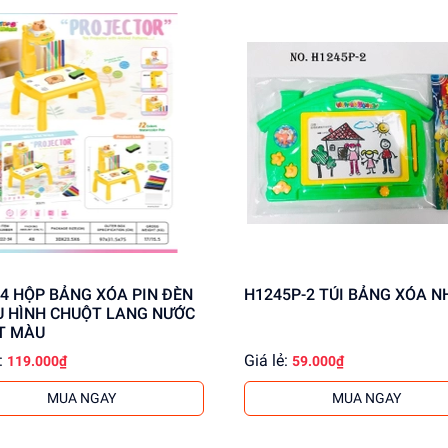
PIN ĐÈN
H1245P-2 TÚI BẢNG XÓA 
U HÌNH CHUỘT LANG NƯỚC
ẾT MÀU
:
Giá lẻ:
119.000₫
59.000₫
MUA NGAY
MUA NGAY