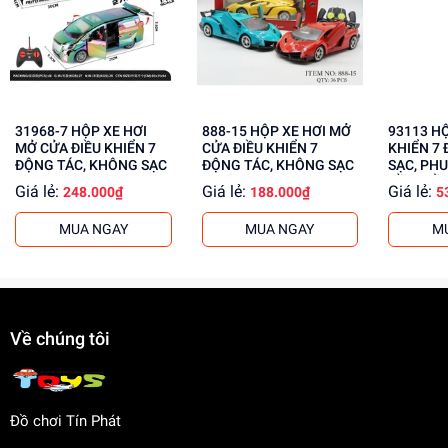
Rèn luyện kỹ năng giải quyết vấn đề
Tăng cường khả năng phối hợp tay mắt
Mua ngay đồ chơi lắp ráp tại
dochoitinphat.com
, chúng tôi
cung cấp giá sỉ cho khách buôn. Liên hệ ngay hôm nay!
31968-7 HỘP XE HƠI
888-15 HỘP XE HƠI MỞ
93113 HỘP XE ĐUA ĐIỀU
MỞ CỬA ĐIỀU KHIỂN 7
CỬA ĐIỀU KHIỂN 7
KHIỂN 7 
ĐỘNG TÁC, KHÔNG SẠC
ĐỘNG TÁC, KHÔNG SẠC
SẠC, PHU
CẦM ĐIỀ
Giá lẻ:
Giá lẻ:
Giá lẻ:
248.000₫
188.000₫
5
MUA NGAY
MUA NGAY
M
Về chúng tôi
Đồ chơi Tín Phát