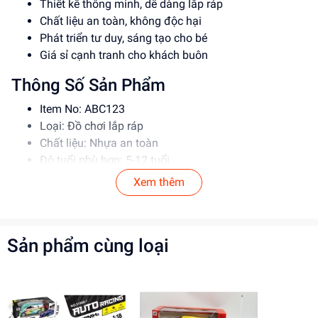
Thiết kế thông minh, dễ dàng lắp ráp
Chất liệu an toàn, không độc hại
Phát triển tư duy, sáng tạo cho bé
Giá sỉ cạnh tranh cho khách buôn
Thông Số Sản Phẩm
Item No: ABC123
Loại: Đồ chơi lắp ráp
Chất liệu: Nhựa an toàn
Độ tuổi phù hợp: 5-12 tuổi
Xem thêm
Hướng Dẫn Sử Dụng
Đọc kỹ hướng dẫn trước khi sử dụng
Lắp ráp theo đúng trình tự
Sản phẩm cùng loại
Giám sát trẻ khi chơi để đảm bảo an toàn
Lợi Ích Phát Triển
Phát triển tư duy, sáng tạo