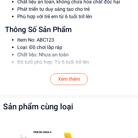
Chất liệu an toàn, không chứa hóa chất độc hại
Phát triển tư duy sáng tạo cho trẻ
Phù hợp với trẻ em từ 6 tuổi trở lên
Thông Số Sản Phẩm
Item No: ABC123
Loại: Đồ chơi lắp ráp
Chất liệu: Nhựa an toàn
Độ tuổi phù hợp: Từ 6 tuổi trở lên
Hướng Dẫn Sử Dụng
Xem thêm
Đọc kỹ hướng dẫn trước khi sử dụng
Lắp ráp theo đúng trình tự
Giám sát trẻ khi sử dụng đồ chơi
Sản phẩm cùng loại
Lợi Ích Phát Triển
Phát triển tư duy sáng tạo
Rèn luyện kỹ năng giải quyết vấn đề