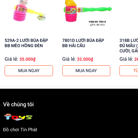
Tăng cường khả năng phối hợp tay mắt
Mua ngay tại
dochoitinphat.com
, chúng tôi cung cấp giá sỉ
cho khách buôn. Liên hệ ngay để biết thêm thông tin!
529A-2 LƯỚI BÚA ĐẬP
7801D LƯỚI BÚA ĐẬP
318B LƯỚI BÚA ĐẬP BB
BB MÈO HỒNG ĐÈN
BB HẢI CẨU
ĐỦ MẪU 
CƯỜI, GẤ
Giá lẻ:
Giá lẻ:
Giá lẻ:
35.000₫
32.000₫
2
MUA NGAY
MUA NGAY
T
Về chúng tôi
Đồ chơi Tín Phát