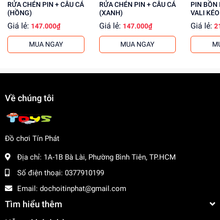
RỬA CHÉN PIN + CÂU CÁ
RỬA CHÉN PIN + CÂU CÁ
PIN BỒN
ăn.
(HỒNG)
(XANH)
VALI KÉO 
Tăng cường kỹ năng giao tiếp và tương tác xã hội.
Giá lẻ:
Giá lẻ:
Giá lẻ:
147.000₫
147.000₫
2
Mua ngay tại
dochoitinphat.com
, chúng tôi cung cấp giá sỉ
MUA NGAY
MUA NGAY
M
cho khách buôn. Liên hệ ngay để có được mức giá tốt
nhất!
Về chúng tôi
Đồ chơi Tín Phát
Địa chỉ:
1A-1B Bà Lài, Phường Bình Tiên, TP.HCM
Số điện thoại:
0377910199
Email:
dochoitinphat@gmail.com
Tìm hiểu thêm