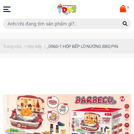
0
Trang chủ
/
Hộp bếp
/
_096D-1 HỘP BẾP LÒ NƯỚNG BBQ PIN