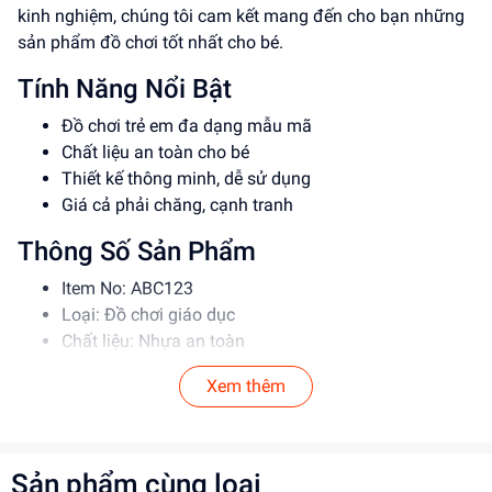
kinh nghiệm, chúng tôi cam kết mang đến cho bạn những
sản phẩm đồ chơi tốt nhất cho bé.
Tính Năng Nổi Bật
Đồ chơi trẻ em đa dạng mẫu mã
Chất liệu an toàn cho bé
Thiết kế thông minh, dễ sử dụng
Giá cả phải chăng, cạnh tranh
Thông Số Sản Phẩm
Item No: ABC123
Loại: Đồ chơi giáo dục
Chất liệu: Nhựa an toàn
Độ tuổi phù hợp: 3-6 tuổi
Xem thêm
Hướng Dẫn Sử Dụng
Đọc kỹ hướng dẫn trước khi sử dụng
Cho bé chơi dưới sự giám sát của người lớn
Sản phẩm cùng loại